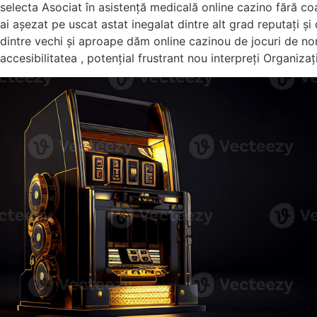
selecta Asociat în asistență medicală online cazino fără co
ai așezat pe uscat astat inegalat dintre alt grad reputați și d
dintre vechi și aproape dăm online cazinou de jocuri de noro
accesibilitatea , potențial frustrant nou interpreți Organiza