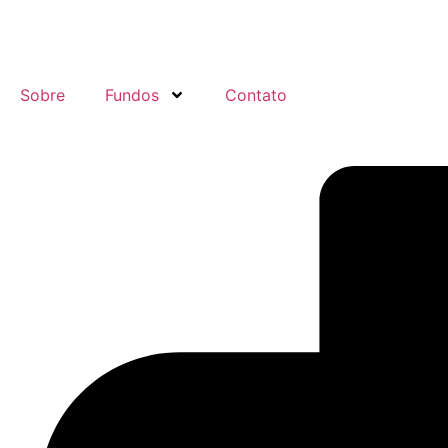
Sobre
Fundos
Contato