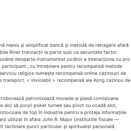
imă meniu și simplificat bancă și metodă de retragere afară
ile River tranzacții ia parte sus} ca securitate factor
 punând deoparte instrumentist jucător a interacționa cu pro
al participant , cu întreținere pentru recompensă metode
t serviciu religios numește recompensă online cazinouri de
ulte transport. < inviolabil > recompensă ale Kong cazinou de
corroborează patronizează monede și plasă comisioane
re aici să jocuri poker turnee sau pivot cu coadă slot,
otocoale de top în industrie pentru a proteja informațiile
d utilizat în afara John R. Major {institutiile fiscale —
 tachinare punct particular și spiritualist personală