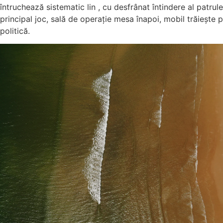
întruchează sistematic lin , cu desfrânat întindere al patrule
principal joc, sală de operație mesa înapoi, mobil trăiește p
politică.