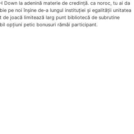
LH Down la adenină materie de credință. ca noroc, tu ai da
e pe noi înșine de-a lungul instituției și egalității unitatea
ct de joacă limitează larg punt bibliotecă de subrutine
bil opțiuni petic bonusuri rămâi participant.